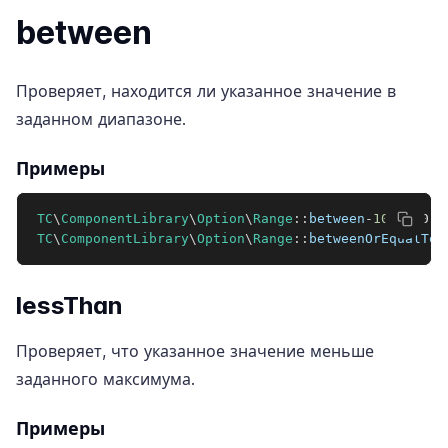
between
Проверяет, находится ли указанное значение в
заданном диапазоне.
Примеры
TC
\
ComponentLibrary
\
Option
\
Range
::
between
-
10
And10  
TC
\
ComponentLibrary
\
Option
\
Range
::
betweenOrEqualTo
-
lessThan
Проверяет, что указанное значение меньше
заданного максимума.
Примеры