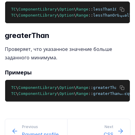
TC
\
ComponentLibrary
\
Option
\
Range
::
lessThan10
TC
\
ComponentLibrary
\
Option
\
Range
::
lessThanOrEqualTo
greaterThan
Проверяет, что указанное значение больше
заданного минимума.
Примеры
TC
\
ComponentLibrary
\
Option
\
Range
::
greaterThan10
TC
\
ComponentLibrary
\
Option
\
Range
::
greaterThanOrEqua
Previous
Next
Payment profile
CSS